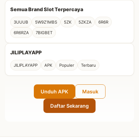
Semua Brand Slot Terpercaya
3UUUB
5W9Z1MBS
5ZK
5ZKZA
6R6R
6R6RZA
7BIGBET
JILIPLAYAPP
JILIPLAYAPP
APK
Populer
Terbaru
Unduh APK
Masuk
Daftar Sekarang