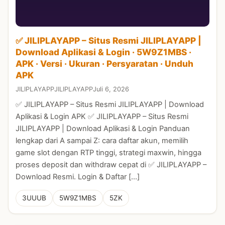
✅ JILIPLAYAPP – Situs Resmi JILIPLAYAPP |
Download Aplikasi & Login · 5W9Z1MBS ·
APK · Versi · Ukuran · Persyaratan · Unduh
APK
JILIPLAYAPP
JILIPLAYAPP
Juli 6, 2026
✅ JILIPLAYAPP – Situs Resmi JILIPLAYAPP | Download
Aplikasi & Login APK ✅ JILIPLAYAPP – Situs Resmi
JILIPLAYAPP | Download Aplikasi & Login Panduan
lengkap dari A sampai Z: cara daftar akun, memilih
game slot dengan RTP tinggi, strategi maxwin, hingga
proses deposit dan withdraw cepat di ✅ JILIPLAYAPP –
Download Resmi. Login & Daftar […]
3UUUB
5W9Z1MBS
5ZK